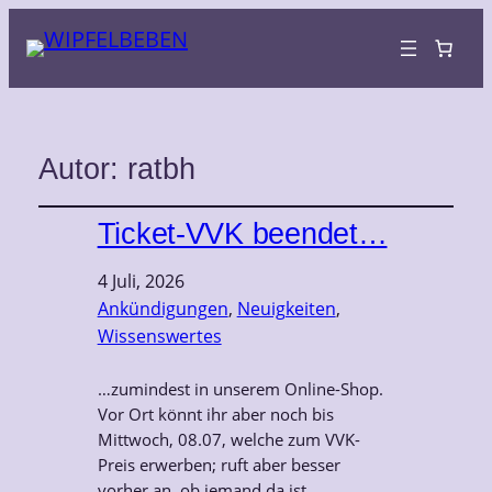
Autor:
ratbh
Ticket-VVK beendet…
4 Juli, 2026
Ankündigungen
, 
Neuigkeiten
, 
Wissenswertes
…zumindest in unserem Online-Shop.
Vor Ort könnt ihr aber noch bis
Mittwoch, 08.07, welche zum VVK-
Preis erwerben; ruft aber besser
vorher an, ob jemand da ist.